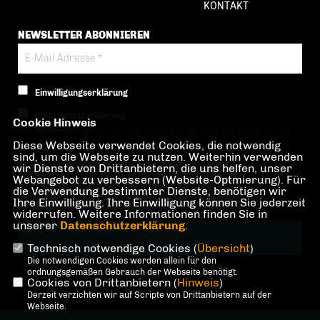
KONTAKT
NEWSLETTER ABONNIEREN
Einwilligungserklärung
Datenschutzerklärung
Cookie Hinweis
Hiermit berechtige ich die CDU Berlin zur Nutzung der Daten im Sinn
Diese Webseite verwendet Cookies, die notwendig
der nachfolgenden
Datenschutzerklärung.*
sind, um die Webseite zu nutzen. Weiterhin verwenden
wir Dienste von Drittanbietern, die uns helfen, unser
Anti-Roboter-Verifizierung
Webangebot zu verbessern (Website-Optmierung). Für
Hier klicken
die Verwendung bestimmter Dienste, benötigen wir
Ihre Einwilligung. Ihre Einwilligung können Sie jederzeit
Friendly
Captcha ⇗
widerrufen. Weitere Informationen finden Sie in
unserer
Datenschutzerklärung
.
Technisch notwendige Cookies (
Übersicht
)
Die notwendigen Cookies werden allein für den
* Pflichtfeld!
ordnungsgemäßen Gebrauch der Webseite benötigt.
Cookies von Drittanbietern (
Hinweis
)
Derzeit verzichten wir auf Scripte von Drittanbietern auf der
Webseite.