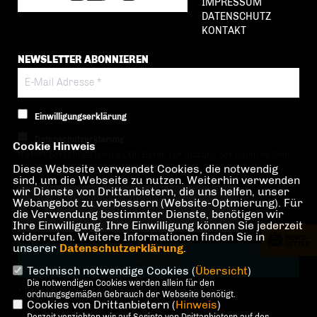
IMPRESSUM
DATENSCHUTZ
KONTAKT
NEWSLETTER ABONNIEREN
Einwilligungserklärung
Datenschutzerklärung
Cookie Hinweis
Hiermit berechtige ich die CDU Berlin zur Nutzung der Daten im Sinn
Diese Webseite verwendet Cookies, die notwendig
der nachfolgenden
Datenschutzerklärung.*
sind, um die Webseite zu nutzen. Weiterhin verwenden
wir Dienste von Drittanbietern, die uns helfen, unser
Anti-Roboter-Verifizierung
Webangebot zu verbessern (Website-Optmierung). Für
Hier klicken
die Verwendung bestimmter Dienste, benötigen wir
Ihre Einwilligung. Ihre Einwilligung können Sie jederzeit
Friendly
Captcha ⇗
widerrufen. Weitere Informationen finden Sie in
unserer
Datenschutzerklärung
.
Technisch notwendige Cookies (
Übersicht
)
Die notwendigen Cookies werden allein für den
* Pflichtfeld!
ordnungsgemäßen Gebrauch der Webseite benötigt.
Cookies von Drittanbietern (
Hinweis
)