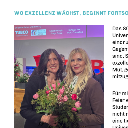
WO EXZELLENZ WÄCHST, BEGINNT FORTS
Das 8
Univer
eindru
Gegen
sind. 
exzell
Mut, g
mitzug
Für mi
Feier 
Studen
nicht
eine t
Univer