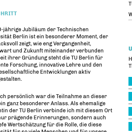
T
CHRITT
W
0-jährige Jubiläum der Technischen
sität Berlin ist ein besonderer Moment, der
cksvoll zeigt, wie eng Vergangenheit,
wart und Zukunft miteinander verbunden
Seit ihrer Gründung steht die TU Berlin für
H
ente Forschung, innovative Lehre und den
T
esellschaftliche Entwicklungen aktiv
estalten.
ch persönlich war die Teilnahme an dieser
ein ganz besonderer Anlass. Als ehemalige
tin der TU Berlin verbinde ich mit diesem Ort
 nur prägende Erinnerungen, sondern auch
iefe Wertschätzung für die Rolle, die diese
sität für so viele Menschen und für unsere